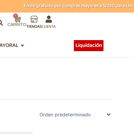
Envío gratuito por compras mayores a S/250 para Lima M
Carrito
0
TIENDAS
CUENTA
Abrir MAYORAL
AYORAL
Liquidación