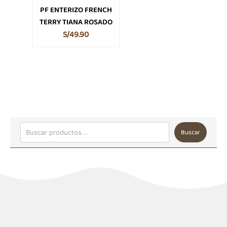
la
PF ENTERIZO FRENCH
página
TERRY TIANA ROSADO
de
S/
49.90
producto
Buscar