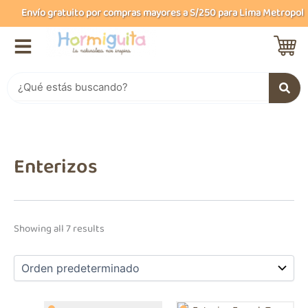
B
Ir
Envío gratuito por compras mayores a S/250 para Lima Metropolitan
u
al
s
contenido
c
a
r
Buscar
Enterizos
Showing all 7 results