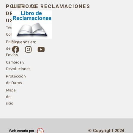
POLITICAS
LIBRO DE RECLAMACIONES
DE
USO
Términos y
Condiciones
Siguenos en:
Política
F
I
Y
de
a
n
o
Envíos
c
s
u
Cambios y
e
t
t
Devoluciones
b
a
u
Protección
de Datos
o
g
b
Mapa
o
r
e
del
k
a
sitio
m
© Copyright 2024