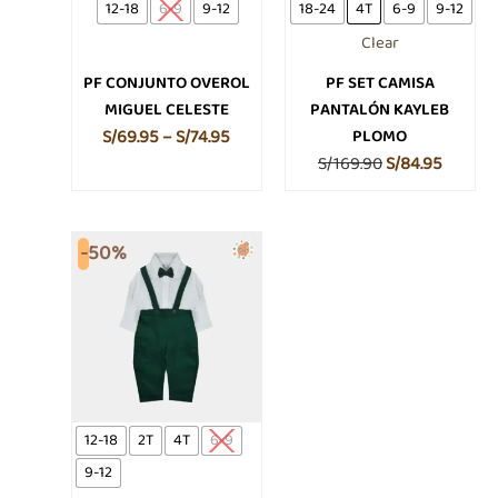
se
se
12-18
6-9
9-12
18-24
4T
6-9
9-12
pueden
pueden
Clear
elegir
elegir
en
en
PF CONJUNTO OVEROL
PF SET CAMISA
la
la
MIGUEL CELESTE
PANTALÓN KAYLEB
página
página
S/
69.95
–
S/
74.95
PLOMO
de
de
S/
169.90
S/
84.95
producto
produc
El
El
Este
-50%
producto
precio
precio
tiene
original
actual
múltiples
era:
es:
variantes.
S/169.90.
S/84.95.
Las
opciones
se
12-18
2T
4T
6-9
pueden
9-12
elegir