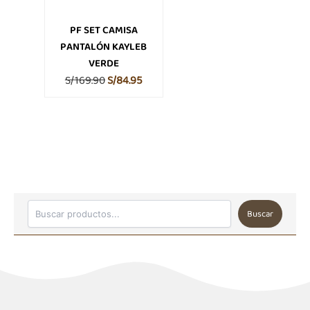
en
la
PF SET CAMISA
página
PANTALÓN KAYLEB
de
VERDE
producto
S/
169.90
S/
84.95
Buscar