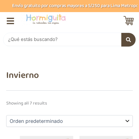
B
Ir
Envío gratuito por compras mayores a S/250 para Lima Metropolita
u
al
s
contenido
c
a
r
Buscar
Invierno
Showing all 7 results