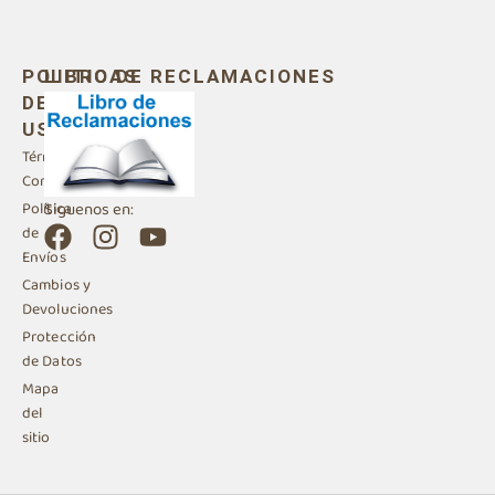
POLITICAS
LIBRO DE RECLAMACIONES
DE
USO
Términos y
Condiciones
Siguenos en:
Política
F
I
Y
de
a
n
o
Envíos
c
s
u
Cambios y
e
t
t
Devoluciones
b
a
u
Protección
de Datos
o
g
b
Mapa
o
r
e
del
k
a
sitio
m