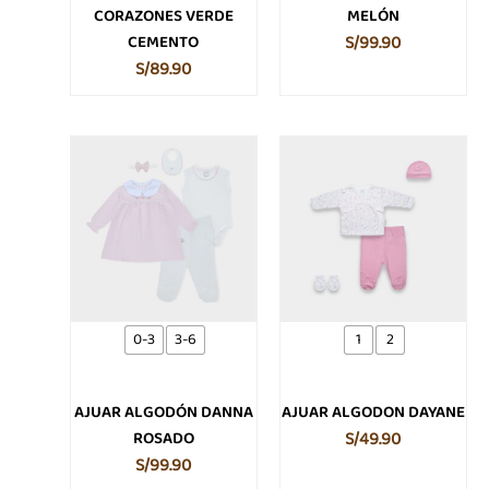
la
la
CORAZONES VERDE
MELÓN
página
página
CEMENTO
S/
99.90
de
de
S/
89.90
producto
producto
Este
Este
producto
producto
tiene
tiene
múltiples
múltiples
variantes.
variantes.
Las
Las
opciones
opciones
se
se
0-3
3-6
1
2
pueden
pueden
elegir
elegir
en
en
AJUAR ALGODÓN DANNA
AJUAR ALGODON DAYANE
la
la
ROSADO
S/
49.90
página
página
S/
99.90