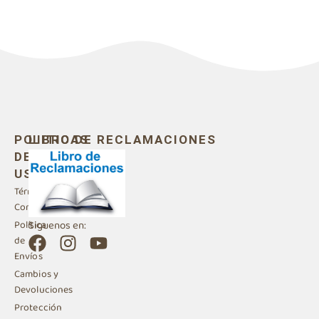
POLITICAS
LIBRO DE RECLAMACIONES
DE
USO
Términos y
Condiciones
Siguenos en:
Política
F
I
Y
de
a
n
o
Envíos
c
s
u
Cambios y
e
t
t
Devoluciones
b
a
u
Protección