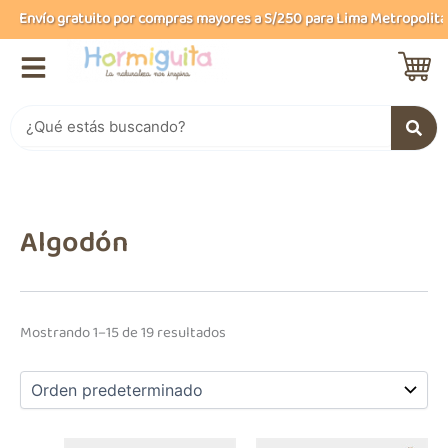
B
Ir
Envío gratuito por compras mayores a S/250 para Lima Metropolitana 
u
al
s
contenido
c
a
r
Buscar
Algodón
Mostrando 1–15 de 19 resultados