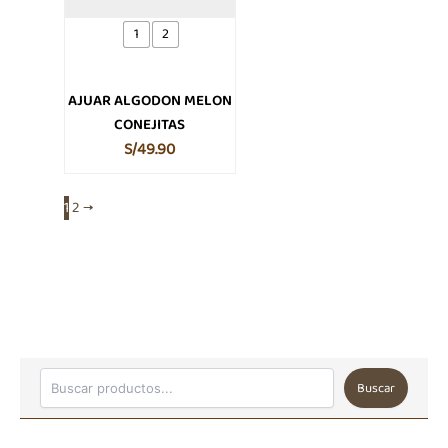
opciones
se
1
2
pueden
elegir
en
AJUAR ALGODON MELON
la
CONEJITAS
página
S/
49.90
de
producto
1
2
→
Buscar