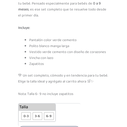
tu bebé. Pensado especialmente para bebés de
0 a 9
meses
, es ese set completo que te resuelve todo desde
el primer día.
Incluye:
Pantalón color verde cemento
Polito blanco manga larga
Vestido verde cemento con diseño de corazones
Vincha con lazo
Zapatitos
💚 Un set completo, cómodo y en tendencia para tu bebé.
Elige la talla ideal y agrégalo al carrito ahora 🛒✨
Nota: Talla 6- 9 no incluye zapatitos
Ajuar
Talla
Algodón
0-3
3-6
6-9
Corazones
Verde