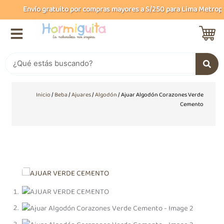
Ir
Envío gratuito por compras mayores a S/250 para Lima Metropoli
al
contenido
Buscar
Inicio
/
Beba
/
Ajuares
/
Algodón
/ Ajuar Algodón Corazones Verde
Cemento