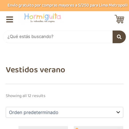
B
Ir
Envío gratuito por compras mayores a S/250 para Lima Metropolitana
u
al
s
contenido
c
a
r
Buscar
Vestidos verano
Showing all 12 results