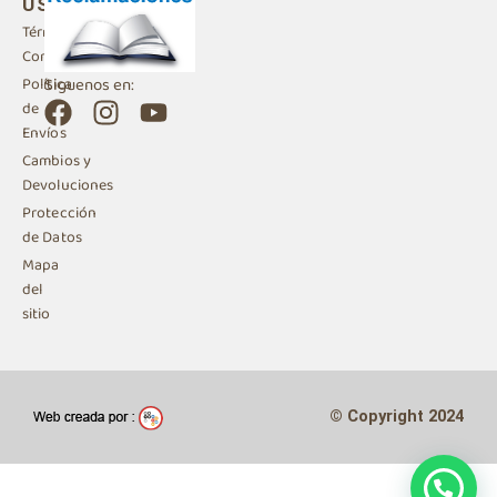
USO
Términos y
Condiciones
Siguenos en:
Política
F
I
Y
de
a
n
o
Envíos
c
s
u
Cambios y
e
t
t
Devoluciones
b
a
u
Protección
de Datos
o
g
b
Mapa
o
r
e
del
k
a
sitio
m
© Copyright 2024