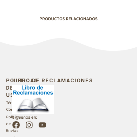
PRODUCTOS RELACIONADOS
POLITICAS
LIBRO DE RECLAMACIONES
DE
USO
Términos y
Condiciones
Siguenos en:
Política
F
I
Y
de
a
n
o
Envíos