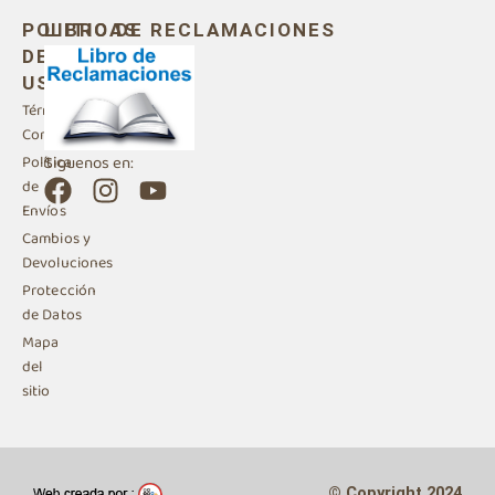
POLITICAS
LIBRO DE RECLAMACIONES
DE
USO
Términos y
Condiciones
Siguenos en:
Política
F
I
Y
de
a
n
o
Envíos
c
s
u
Cambios y
e
t
t
Devoluciones
b
a
u
Protección
de Datos
o
g
b
Mapa
o
r
e
del
k
a
sitio
m
© Copyright 2024