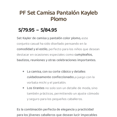
PF Set Camisa Pantalón Kayleb
Plomo
Price
S/
79.95
–
S/
84.95
Range:
Set Kayler de camisa y pantalón color plomo,
este
conjunto casual ha sido diseñado pensando en la
S/79.95
comodidad y el estilo
, perfecto para los niños que desean
Through
destacar en ocasiones especiales como
cumpleaños,
bautizos, reuniones y otras celebraciones importantes.
S/84.95
La camisa, con su corte clásico y detalles
cuidadosamente confeccionado
s,a juego con la
vorbata michi y el pantalón.
Los tirantes
no solo son un detalle de moda, sino
también prácticos, permitiendo un ajuste cómodo
y seguro para los pequeños caballeros.
Es la combinación perfecta de elegancia y practicidad
para los jóvenes caballeros que desean lucir impecables