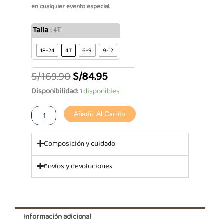
en cualquier evento especial.
PF
El
El
Talla
: 4T
Set
precio
precio
Camisa
18-24
4T
6-9
9-12
Pantalón
original
actual
Kayleb
S/
169.90
S/
84.95
Plomo
era:
es:
cantidad
Disponibilidad:
1 disponibles
S/169.90.
S/84.95.
Añadir Al Carrito
Composición y cuidado
Envíos y devoluciones
Información adicional