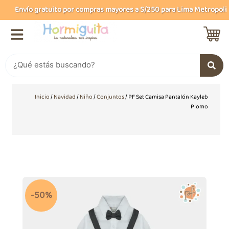
Ir
Envío gratuito por compras mayores a S/250 para Lima Metropolitan
al
contenido
Buscar
Inicio
/
Navidad
/
Niño
/
Conjuntos
/ PF Set Camisa Pantalón Kayleb
Plomo
-50%