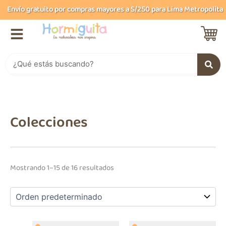
B
Ir
Envío gratuito por compras mayores a S/250 para Lima Metropolitana y
u
al
s
contenido
c
a
r
Buscar
Colecciones
Mostrando 1–15 de 16 resultados