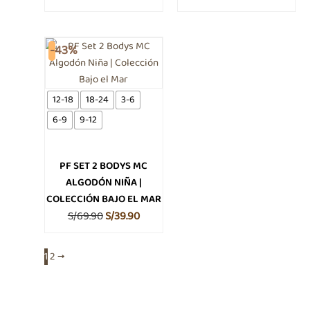
El
El
Este
-43%
producto
precio
precio
tiene
original
actual
múltiples
era:
es:
12-18
18-24
3-6
variantes.
S/69.90.
S/39.90.
6-9
9-12
Las
opciones
se
PF SET 2 BODYS MC
pueden
ALGODÓN NIÑA |
elegir
COLECCIÓN BAJO EL MAR
en
S/
69.90
S/
39.90
la
página
1
2
→
de
producto