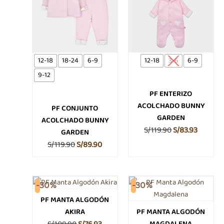
múltiples
múltipl
era:
es:
era:
es:
variantes.
variante
S/119.90.
S/89.90.
S/119.90.
S/83.93.
Las
Las
opciones
opcione
se
se
12-18
18-24
6-9
12-18
3-6
6-9
pueden
pueden
9-12
elegir
elegir
en
en
PF ENTERIZO
la
la
ACOLCHADO BUNNY
PF CONJUNTO
página
página
GARDEN
ACOLCHADO BUNNY
de
de
S/
119.90
S/
83.93
GARDEN
producto
product
S/
119.90
S/
89.90
El
El
El
El
-30%
-30%
precio
precio
precio
precio
PF MANTA ALGODÓN
original
actual
original
actual
AKIRA
PF MANTA ALGODÓN
era:
es:
era:
es:
MAGDALENA