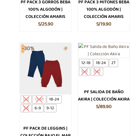
PF PACK 3 GORROS BEBA
PF PACK 3 MITONES BEBA
100% ALGODÓN |
100% ALGODÓN |
COLECCIÓN AMARIS
COLECCIÓN AMARIS
S/
25.90
S/
19.90
El
El
Este
Este
-30%
producto
producto
precio
precio
tiene
tiene
original
actual
12-18
18-24
2T
múltiples
múltiples
era:
es:
6-9
9-12
variantes.
variantes.
S/69.90.
S/48.93.
Las
Las
opciones
opciones
PF SALIDA DE BAÑO
se
se
AKIRA | COLECCIÓN AKIRA
0-3
12-18
18-24
pueden
pueden
S/
89.90
3-6
6-9
9-12
elegir
elegir
en
en
la
la
PF PACK DE LEGGINS |
página
página
COLECCIÓN BAJO EL MAR