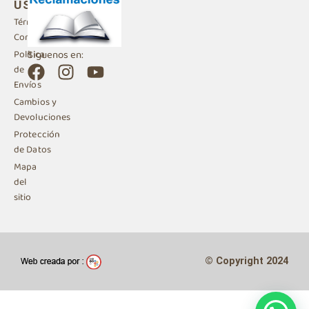
USO
Términos y
Condiciones
Siguenos en:
Política
F
I
Y
de
a
n
o
Envíos
c
s
u
Cambios y
e
t
t
Devoluciones
b
a
u
Protección
de Datos
o
g
b
Mapa
o
r
e
del
k
a
sitio
m
© Copyright 2024