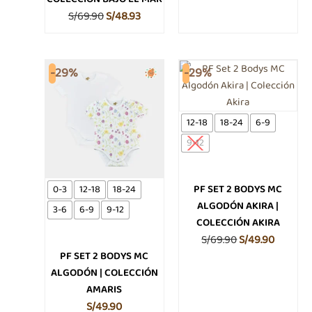
de
de
S/
69.90
S/
48.93
producto
producto
Este
El
El
Este
-29%
-29%
producto
product
precio
precio
tiene
tiene
original
actual
múltiples
múltiple
era:
es:
12-18
18-24
6-9
variantes.
variante
S/69.90.
S/49.90.
9-12
Las
Las
opciones
opcione
se
se
PF SET 2 BODYS MC
0-3
12-18
18-24
pueden
pueden
ALGODÓN AKIRA |
3-6
6-9
9-12
elegir
elegir
COLECCIÓN AKIRA
en
en
S/
69.90
S/
49.90
la
la
PF SET 2 BODYS MC
página
página
ALGODÓN | COLECCIÓN
de
de
AMARIS
producto
product
S/
49.90