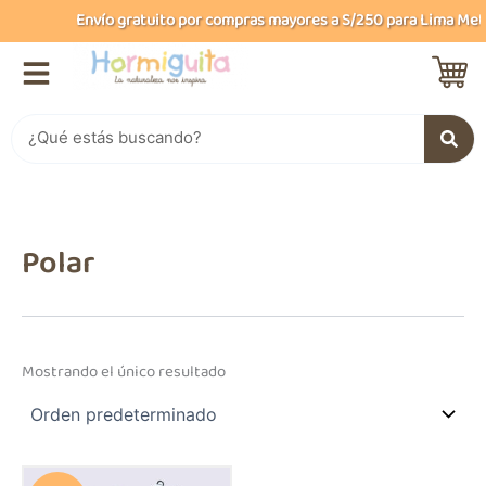
B
Ir
Envío gratuito por compras mayores a S/250 para Lima Metro
u
al
s
contenido
c
a
r
Buscar
Polar
Mostrando el único resultado
El
El
Este