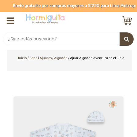
Ir
Envío gratuito por compras mayores a S/250 para Lima Metropolit
al
contenido
Buscar
Inicio
/
Bebé
/
Ajuares
/
Algodón
/ Ajuar Algodon Aventura en el Cielo