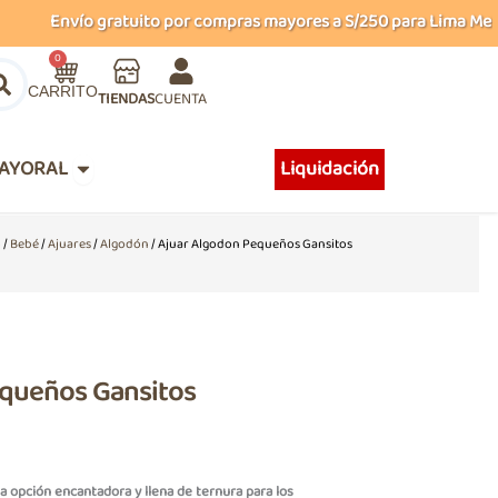
Envío gratuito por compras mayores a S/250 para Lima Metropo
Carrito
0
TIENDAS
CUENTA
Abrir MAYORAL
AYORAL
Liquidación
o
/
Bebé
/
Ajuares
/
Algodón
/ Ajuar Algodon Pequeños Gansitos
equeños Gansitos
a opción encantadora y llena de ternura para los