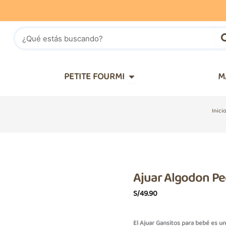
Buscar
IÑOS
Abrir PETITE FOURMI
PETITE FOURMI
M
Inici
Ajuar Algodon P
S/
49.90
El Ajuar Gansitos para bebé es un