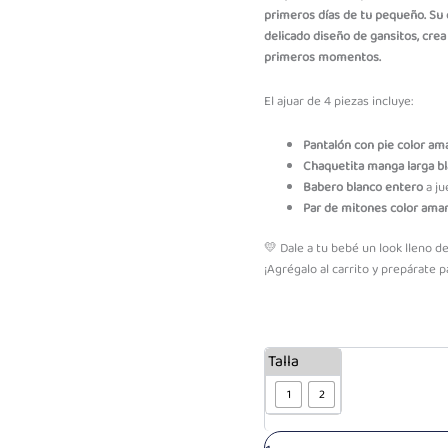
primeros días de tu pequeño. Su 
delicado diseño de gansitos, crea
primeros momentos.
El ajuar de 4 piezas incluye:
Pantalón con pie color ama
Chaquetita manga larga b
Babero blanco entero
a ju
Par de mitones color amar
💛 Dale a tu bebé un look lleno d
¡Agrégalo al carrito y prepárate
Ajuar
Talla
Algodon
Pequeños
1
2
Gansitos
cantidad