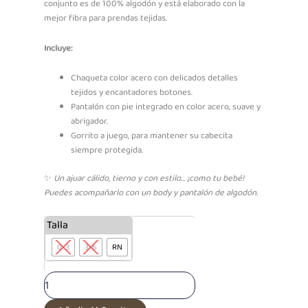
conjunto es de 100% algodón y está elaborado con la
mejor fibra para prendas tejidas.
Incluye:
Chaqueta color acero con delicados detalles
tejidos y encantadores botones.
Pantalón con pie integrado en color acero, suave y
abrigador.
Gorrito a juego, para mantener su cabecita
siempre protegida.
✨
Un ajuar cálido, tierno y con estilo… ¡como tu bebé!
Puedes acompañarlo con un body y pantalón de algodón.
Ajuar
Talla
de
0-3
3-6
RN
Hilo
Facundo
Acero
cantidad