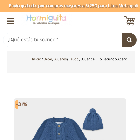
Ir
Envío gratuito por compras mayores a S/250 para Lima Metropolitan
al
contenido
Buscar
Inicio
/
Bebé
/
Ajuares
/
Teijdo
/ Ajuar de Hilo Facundo Acero
-31%