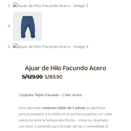
Ajuar de Hilo Facundo Acero
El
El
S/
129.90
S/
89.90
Precio
Precio
Original
Actual
Conjunto Tejido Facundo – Color Acero
Era:
Es:
Este adorable
conjunto tejido de 3 piezas
es perfecto
S/129.90.
S/89.90.
para acompañar a tu bebé en su primera puesta y en cada
salida durante la temporada Otoño – Invierno. Diseñado
con amor y pensado para brindar abrigo y comodidad. El