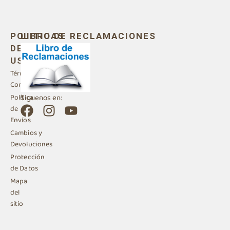
POLITICAS
LIBRO DE RECLAMACIONES
DE
USO
Términos y
Condiciones
Siguenos en:
Política
F
I
Y
de
a
n
o
Envíos
c
s
u
Cambios y
e
t
t
Devoluciones
b
a
u
Protección
de Datos
o
g
b
Mapa
o
r
e
del
k
a
sitio
m