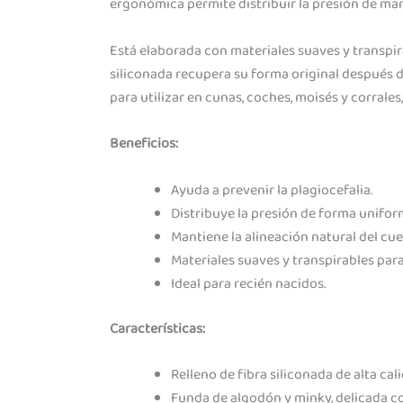
ergonómica permite distribuir la presión de man
Está elaborada con materiales suaves y transpir
siliconada recupera su forma original después de
para utilizar en cunas, coches, moisés y corral
Beneficios:
Ayuda a prevenir la plagiocefalia.
Distribuye la presión de forma unifor
Mantiene la alineación natural del cue
Materiales suaves y transpirables pa
Ideal para recién nacidos.
Características:
Relleno de fibra siliconada de alta cal
Funda de algodón y minky, delicada con