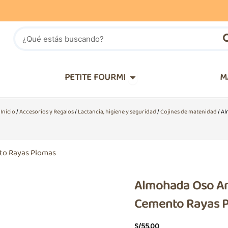
Buscar
IÑOS
Abrir PETITE FOURMI
PETITE FOURMI
M
Inicio
/
Accesorios y Regalos
/
Lactancia, higiene y seguridad
/
Cojines de matenidad
/ Al
Almohada Oso Ant
Cemento Rayas 
S/
55.00