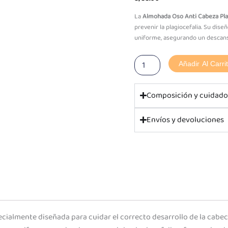
La
Almohada Oso Anti Cabeza Pl
prevenir la plagiocefalia. Su dis
uniforme, asegurando un descans
Almohada
Añadir Al Carri
Oso
Anti
Cabeza
Composición y cuidad
Plana
–
Envíos y devoluciones
Verde
Cemento
Rayas
Plomas
cantidad
cialmente diseñada para cuidar el correcto desarrollo de la cabec