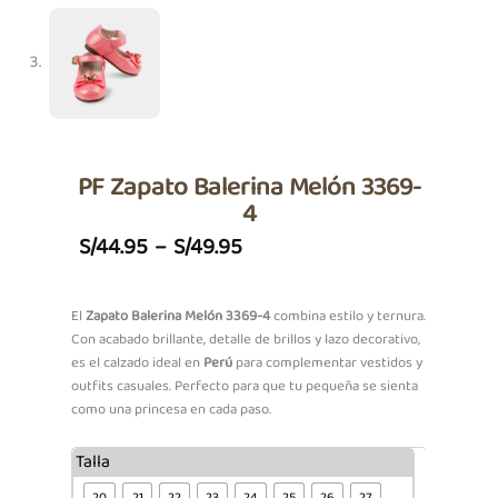
PF Zapato Balerina Melón 3369-
4
Price
S/
44.95
–
S/
49.95
Range:
S/44.95
El
Zapato Balerina Melón 3369-4
combina estilo y ternura.
Con acabado brillante, detalle de brillos y lazo decorativo,
Through
es el calzado ideal en
Perú
para complementar vestidos y
S/49.95
outfits casuales. Perfecto para que tu pequeña se sienta
como una princesa en cada paso.
PF
Talla
Zapato
20
21
22
23
24
25
26
27