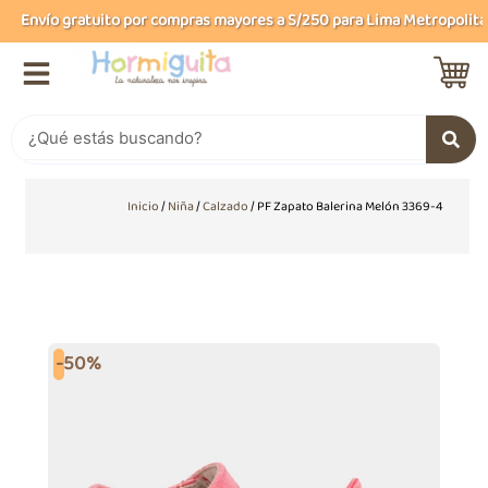
Ir
Envío gratuito por compras mayores a S/250 para Lima Metropolitana 
al
contenido
Buscar
Inicio
/
Niña
/
Calzado
/ PF Zapato Balerina Melón 3369-4
-50%