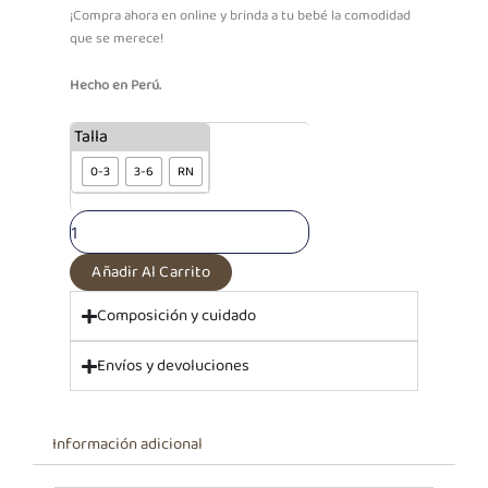
¡Compra ahora en online y brinda a tu bebé la comodidad
que se merece!
Hecho en Perú.
Body
Talla
Básico
0-3
3-6
RN
MC
Beba
Baby
Bunny|
100%
Añadir Al Carrito
algodón
cantidad
Composición y cuidado
Envíos y devoluciones
Información adicional