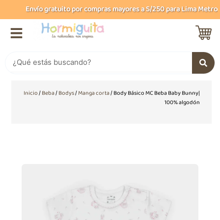
Ir
Envío gratuito por compras mayores a S/250 para Lima Metropol
al
contenido
Buscar
Inicio
/
Beba
/
Bodys
/
Manga corta
/ Body Básico MC Beba Baby Bunny|
100% algodón