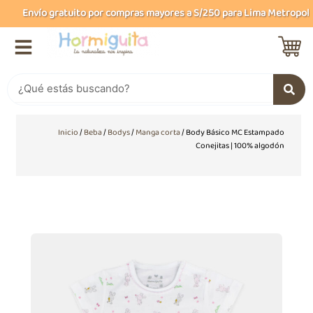
Ir
Envío gratuito por compras mayores a S/250 para Lima Metropolita
al
contenido
Buscar
Inicio
/
Beba
/
Bodys
/
Manga corta
/ Body Básico MC Estampado
Conejitas | 100% algodón