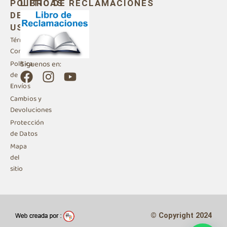
POLITICAS
LIBRO DE RECLAMACIONES
DE
USO
Términos y
Condiciones
Siguenos en:
Política
F
I
Y
de
a
n
o
Envíos
c
s
u
Cambios y
e
t
t
Devoluciones
b
a
u
Protección
de Datos
o
g
b
Mapa
o
r
e
del
k
a
sitio
m
© Copyright 2024