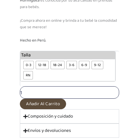
Hormiguita
es conocida por su alta calidad en prendas
para bebés.
¡Compra ahora en online y brinda a tu bebé la comodidad
que se merece!
Hecho en Perú.
Body
Talla
Básico
0-3
12-18
18-24
3-6
6-9
9-12
MC
Estampado
RN
Conejitas
|
100%
algodón
cantidad
Añadir Al Carrito
Composición y cuidado
Envíos y devoluciones