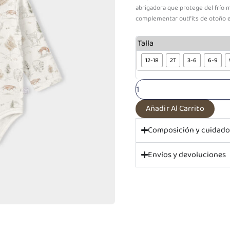
abrigadora que protege del frío m
complementar outfits de otoño e 
Body
Talla
cafarena
Amigos
12-18
2T
3-6
6-9
del
bosque
cantidad
Añadir Al Carrito
Composición y cuidad
Envíos y devoluciones