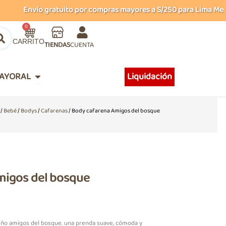
Envío gratuito por compras mayores a S/250 para Lima Metropol
Carrito
0
TIENDAS
CUENTA
Abrir MAYORAL
AYORAL
Liquidación
/
Bebé
/
Bodys
/
Cafarenas
/ Body cafarena Amigos del bosque
migos del bosque
eño amigos del bosque. una prenda suave, cómoda y