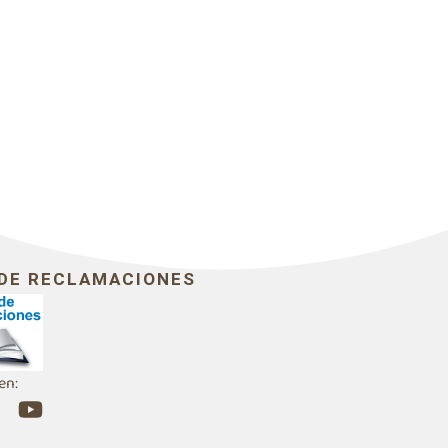
 DE RECLAMACIONES
en:
Y
o