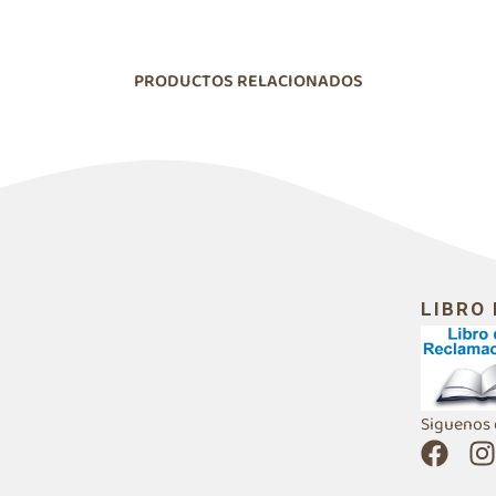
PRODUCTOS RELACIONADOS
LIBRO
Siguenos 
F
I
a
n