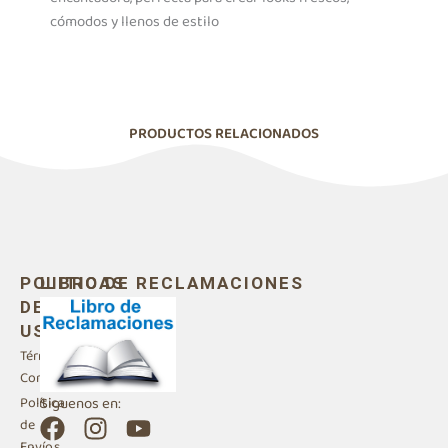
cómodos y llenos de estilo
PRODUCTOS RELACIONADOS
POLITICAS
LIBRO DE RECLAMACIONES
DE
USO
Términos y
Condiciones
Siguenos en:
Política
F
I
Y
de
Envíos