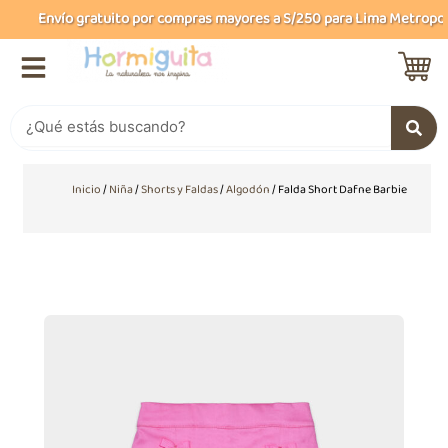
Ir
Envío gratuito por compras mayores a S/250 para Lima Metropolit
al
contenido
Buscar
Inicio
/
Niña
/
Shorts y Faldas
/
Algodón
/ Falda Short Dafne Barbie