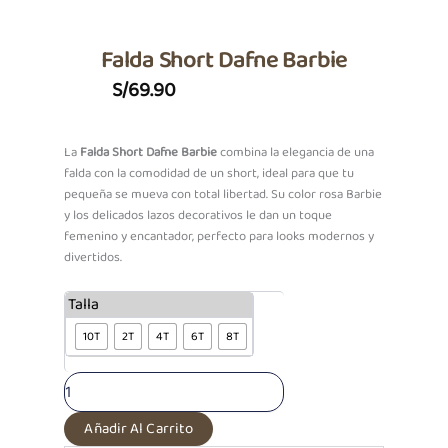
Falda Short Dafne Barbie
S/
69.90
La
Falda Short Dafne Barbie
combina la elegancia de una
falda con la comodidad de un short, ideal para que tu
pequeña se mueva con total libertad. Su color rosa Barbie
y los delicados lazos decorativos le dan un toque
femenino y encantador, perfecto para looks modernos y
divertidos.
Falda
Talla
Short
10T
2T
4T
6T
8T
Dafne
Barbie
cantidad
Añadir Al Carrito