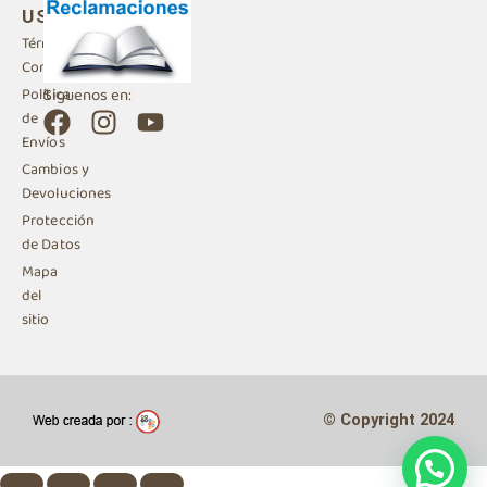
USO
Términos y
Condiciones
Siguenos en:
Política
F
I
Y
de
a
n
o
Envíos
c
s
u
Cambios y
e
t
t
Devoluciones
b
a
u
Protección
de Datos
o
g
b
Mapa
o
r
e
del
k
a
sitio
m
© Copyright 2024