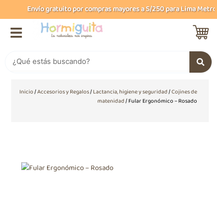
Ir
Envío gratuito por compras mayores a S/250 para Lima Metropol
al
contenido
Buscar
Inicio
/
Accesorios y Regalos
/
Lactancia, higiene y seguridad
/
Cojines de
matenidad
/ Fular Ergonómico – Rosado