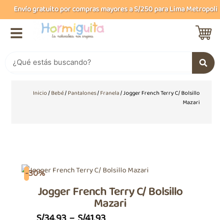
Ir
Envío gratuito por compras mayores a S/250 para Lima Metropolitan
al
contenido
Buscar
Inicio
/
Bebé
/
Pantalones
/
Franela
/ Jogger French Terry C/ Bolsillo
Mazari
-30%
Jogger French Terry C/ Bolsillo
Mazari
Price
S/
34.93
–
S/
41.93