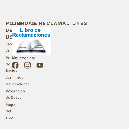
POLITICAS
LIBRO DE RECLAMACIONES
DE
USO
Términos y
Condiciones
Siguenos en:
Política
F
I
Y
de
a
n
o
Envíos
c
s
u
Cambios y
e
t
t
Devoluciones
b
a
u
Protección
de Datos
o
g
b
Mapa
o
r
e
del
k
a
sitio
m