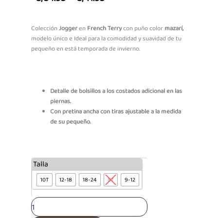
Range:
S/34.93
Colección
Jogger
en
French Terry
con puño color
mazarí,
modelo único e Ideal para la comodidad y suavidad de tu
Through
pequeño en está temporada de invierno.
S/41.93
Detalle de bolsillos a los costados adicional en las
piernas.
Con pretina ancha con tiras ajustable a la medida
de su pequeño.
Jogger
Talla
French
10T
12-18
18-24
8T
9-12
Terry
C/
Bolsillo
Mazari