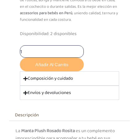
de rositas, abriga y mantiene cómoda a tu bebé en casa,
en el cochecito o durante salidas. Es la mejor elección en
accesorios para bebés en Perú
, uniendo calidad, ternura y
funcionalidad en cada costura.
PF
Disponibilidad:
2 disponibles
Manta
Plush
Rosado
Rosita
cantidad
Añadir Al Carrito
Composición y cuidado
Envíos y devoluciones
Descripción
La
Manta Plush Rosado Rosita
es un complemento
imprescindible para acompañar a tu bebé en sus