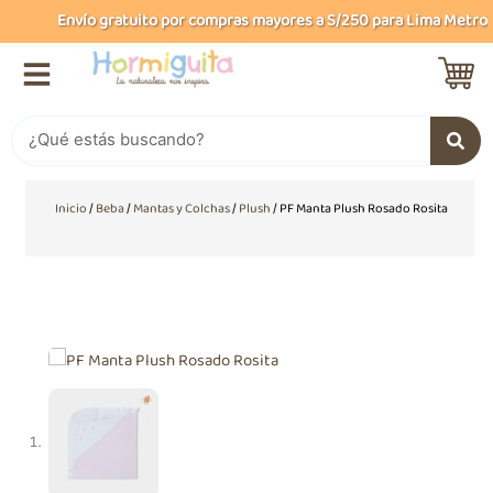
Ir
Envío gratuito por compras mayores a S/250 para Lima Metropol
al
contenido
Buscar
Inicio
/
Beba
/
Mantas y Colchas
/
Plush
/ PF Manta Plush Rosado Rosita