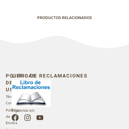
PRODUCTOS RELACIONADOS
POLITICAS
LIBRO DE RECLAMACIONES
DE
USO
Términos y
Condiciones
Siguenos en:
Política
F
I
Y
de
a
n
o
Envíos