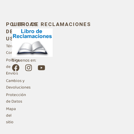
POLITICAS
LIBRO DE RECLAMACIONES
DE
USO
Términos y
Condiciones
Siguenos en:
Política
F
I
Y
de
a
n
o
Envíos
c
s
u
Cambios y
e
t
t
Devoluciones
b
a
u
Protección
de Datos
o
g
b
Mapa
o
r
e
del
k
a
sitio
m