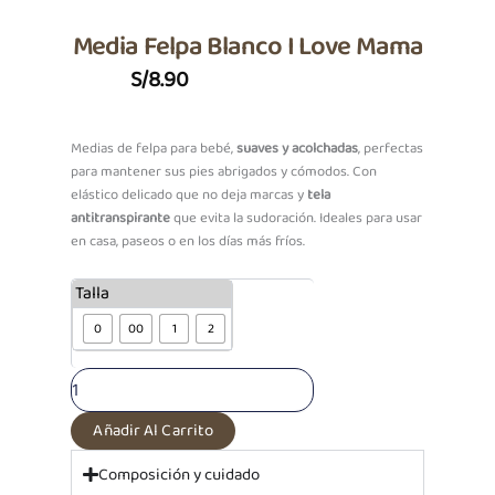
Media Felpa Blanco I Love Mama
S/
8.90
Medias de felpa para bebé,
suaves y acolchadas
, perfectas
para mantener sus pies abrigados y cómodos. Con
elástico delicado que no deja marcas y
tela
antitranspirante
que evita la sudoración. Ideales para usar
en casa, paseos o en los días más fríos.
Media
Talla
Felpa
0
00
1
2
Blanco
I
Love
Mama
cantidad
Añadir Al Carrito
Composición y cuidado