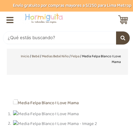
Ir
Envío gratuito por compras mayores a S/250 para Lima Metropoli
al
contenido
Buscar
Inicio
/
Bebé
/
Medias Bebé Niño
/
Felpa
/ Media Felpa Blanco I Love
Mama