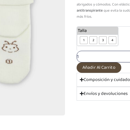
Through
abrigados y cómodos. Con elástic
S/13.90
antitranspirante
que evita la sudo
más fríos.
Media
Talla
Felpa
Perla
1
2
3
4
Animalitos
cantidad
Añadir Al Carrito
Composición y cuidad
Envíos y devoluciones