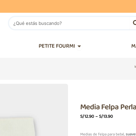
Buscar
IÑOS
Abrir PETITE FOURMI
PETITE FOURMI
M
I
Media Felpa Perl
Price
S/
12.90
–
S/
13.90
Range:
S/12.90
Medias de felpa para bebé,
suave