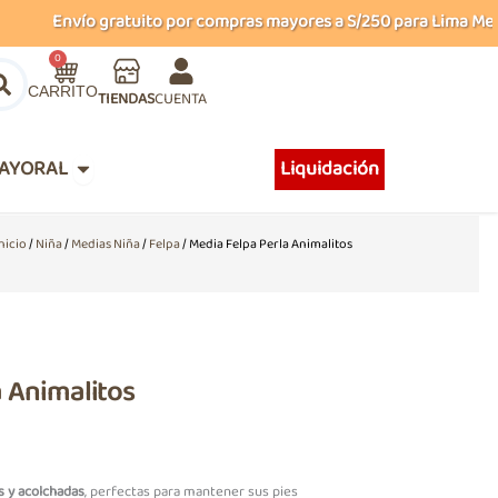
Envío gratuito por compras mayores a S/250 para Lima Metropo
Carrito
0
TIENDAS
CUENTA
Abrir MAYORAL
AYORAL
Liquidación
nicio
/
Niña
/
Medias Niña
/
Felpa
/ Media Felpa Perla Animalitos
a Animalitos
s y acolchadas
, perfectas para mantener sus pies