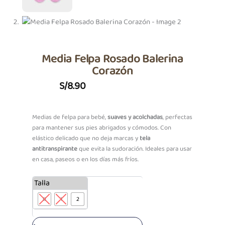
Media Felpa Rosado Balerina
Corazón
S/
8.90
Medias de felpa para bebé,
suaves y acolchadas
, perfectas
para mantener sus pies abrigados y cómodos. Con
elástico delicado que no deja marcas y
tela
antitranspirante
que evita la sudoración. Ideales para usar
en casa, paseos o en los días más fríos.
Media
Talla
Felpa
0
1
2
Rosado
Balerina
Corazón