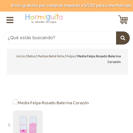
Ir
Envío gratuito por compras mayores a S/250 para Lima Metropolit
al
contenido
Buscar
Inicio
/
Beba
/
Medias Bebé Niña
/
Felpa
/ Media Felpa Rosado Balerina
Corazón