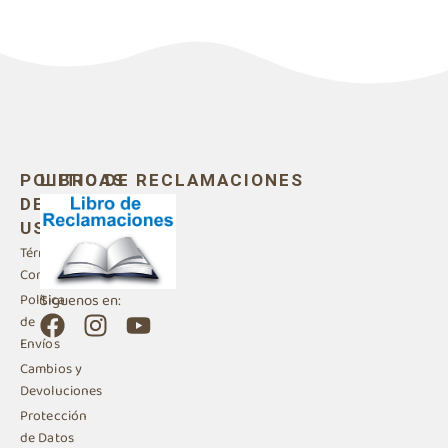
POLITICAS
LIBRO DE RECLAMACIONES
DE
USO
Términos y
Condiciones
Siguenos en:
Política
F
I
Y
de
a
n
o
Envíos
c
s
u
Cambios y
e
t
t
Devoluciones
b
a
u
Protección
de Datos