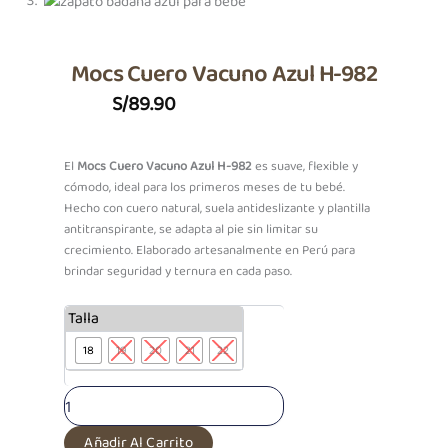
Mocs Cuero Vacuno Azul H-982
S/
89.90
El
Mocs Cuero Vacuno Azul H-982
es suave, flexible y
cómodo, ideal para los primeros meses de tu bebé.
Hecho con cuero natural, suela antideslizante y plantilla
antitranspirante, se adapta al pie sin limitar su
crecimiento. Elaborado artesanalmente en Perú para
brindar seguridad y ternura en cada paso.
Mocs
Talla
Cuero
18
19
20
21
22
Vacuno
Azul
H-
982
cantidad
Añadir Al Carrito