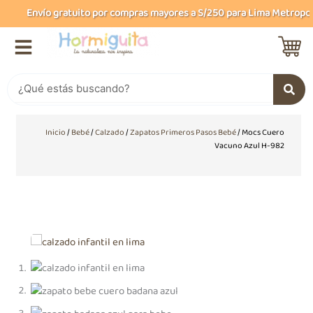
Ir
Envío gratuito por compras mayores a S/250 para Lima Metropolit
al
contenido
Buscar
Inicio
/
Bebé
/
Calzado
/
Zapatos Primeros Pasos Bebé
/ Mocs Cuero
Vacuno Azul H-982