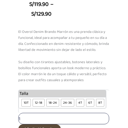
Price
S/
119.90
–
Range:
S/
129.90
S/119.90
Through
El Overol Denim Brando Marrón es una prenda clásica y
funcional, ideal para acompañar a tu pequeño en su día a
S/129.90
día. Confeccionado en denim resistente y cómodo, brinda
libertad de movimiento sin dejar de lado el estilo.
Su diseño con tirantes ajustables, botones laterales y
bolsillos funcionales aporta un look moderno y práctico.
El color marrón le da un toque cálido y versátil, perfecto
para crear outfits casuales y atemporales
Overol
Talla
Denim
10T
12-18
18-24
24-36
4T
6T
8T
Marrón
Brando
cantidad