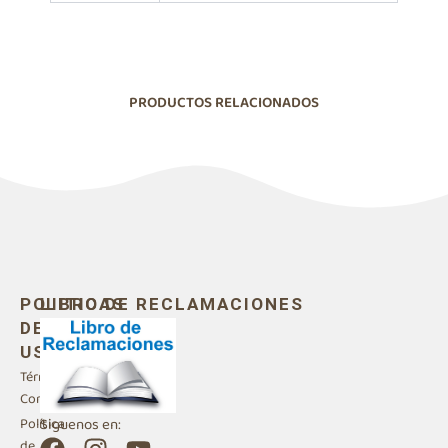
PRODUCTOS RELACIONADOS
POLITICAS
LIBRO DE RECLAMACIONES
DE
USO
Términos y
Condiciones
Siguenos en:
Política
F
I
Y
de