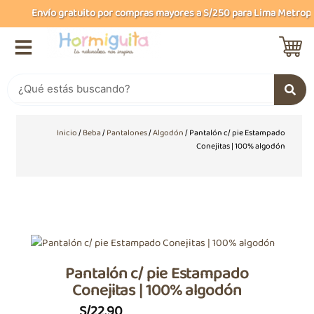
Ir
Envío gratuito por compras mayores a S/250 para Lima Metropoli
al
contenido
Buscar
Inicio
/
Beba
/
Pantalones
/
Algodón
/ Pantalón c/ pie Estampado
Conejitas | 100% algodón
Pantalón c/ pie Estampado
Conejitas | 100% algodón
S/
22.90