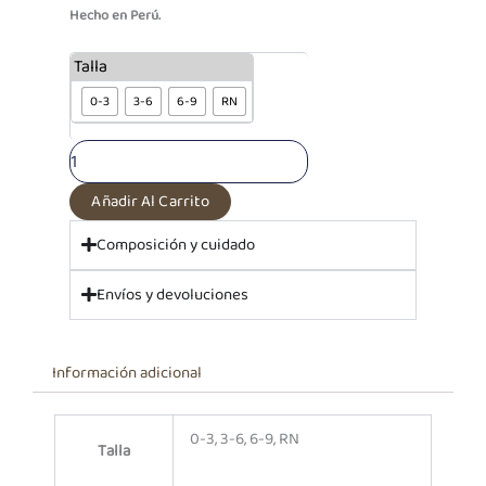
Hecho en Perú.
Pantalón
Talla
c/
0-3
3-6
6-9
RN
pie
Estampado
Conejitas
|
100%
Añadir Al Carrito
algodón
cantidad
Composición y cuidado
Envíos y devoluciones
Información adicional
0-3, 3-6, 6-9, RN
Talla