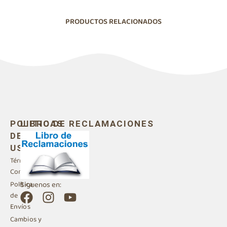
PRODUCTOS RELACIONADOS
POLITICAS
LIBRO DE RECLAMACIONES
DE
USO
Términos y
Condiciones
Siguenos en:
Política
F
I
Y
de
a
n
o
Envíos
c
s
u
Cambios y