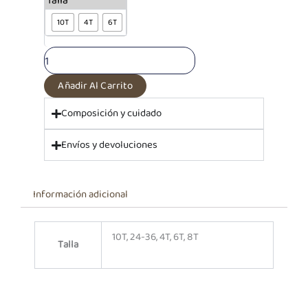
Talla
Denim
10T
4T
6T
Cargo
Azul
cantidad
Añadir Al Carrito
Composición y cuidado
Envíos y devoluciones
Información adicional
10T, 24-36, 4T, 6T, 8T
Talla