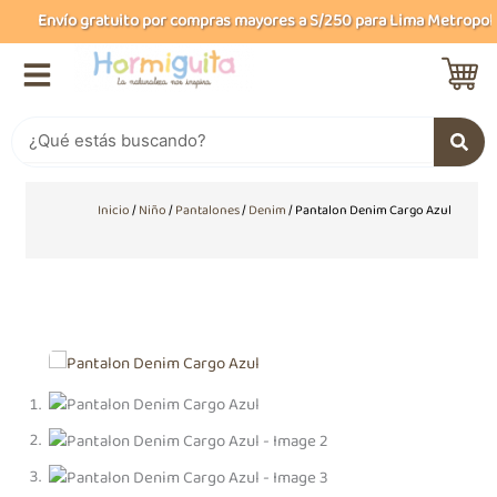
Ir
Envío gratuito por compras mayores a S/250 para Lima Metropolita
al
contenido
Buscar
Inicio
/
Niño
/
Pantalones
/
Denim
/ Pantalon Denim Cargo Azul