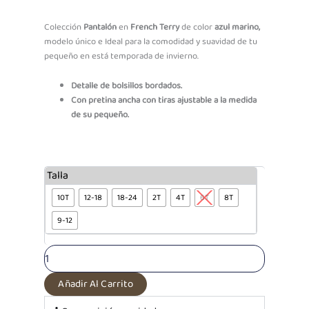
Range:
S/34.93
Colección
Pantalón
en
French Terry
de color
azul marino,
modelo único e Ideal para la comodidad y suavidad de tu
Through
pequeño en está temporada de invierno.
S/41.93
Detalle de bolsillos bordados.
Con pretina ancha con tiras ajustable a la medida
de su pequeño.
Pantalón
Talla
French
10T
12-18
18-24
2T
4T
6T
8T
Terry
Azul
9-12
Marino
cantidad
Añadir Al Carrito