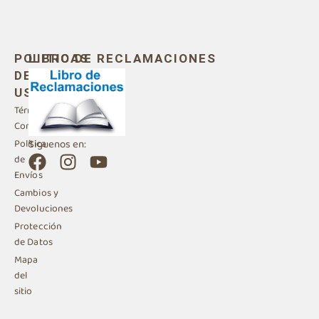
POLITICAS
LIBRO DE RECLAMACIONES
DE
USO
Términos y
Condiciones
Siguenos en:
Política
F
I
Y
de
a
n
o
Envíos
c
s
u
Cambios y
e
t
t
Devoluciones
b
a
u
Protección
de Datos
o
g
b
Mapa
o
r
e
del
k
a
sitio
m