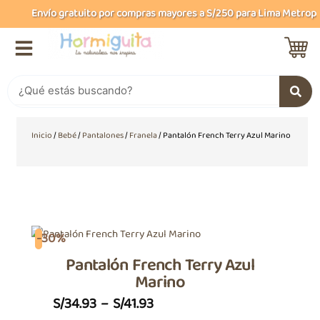
Ir
Envío gratuito por compras mayores a S/250 para Lima Metropoli
al
contenido
Buscar
Inicio
/
Bebé
/
Pantalones
/
Franela
/ Pantalón French Terry Azul Marino
-30%
Pantalón French Terry Azul
Marino
Price
S/
34.93
–
S/
41.93