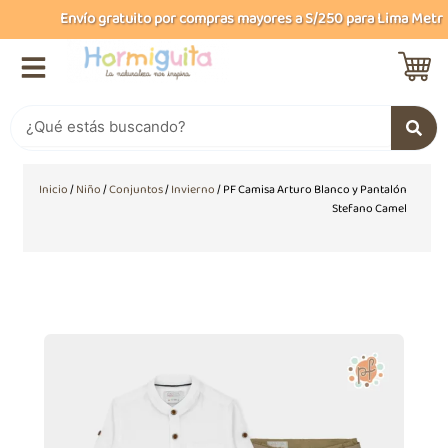
Ir
Envío gratuito por compras mayores a S/250 para Lima Metropo
al
contenido
Buscar
Inicio
/
Niño
/
Conjuntos
/
Invierno
/ PF Camisa Arturo Blanco y Pantalón
Stefano Camel