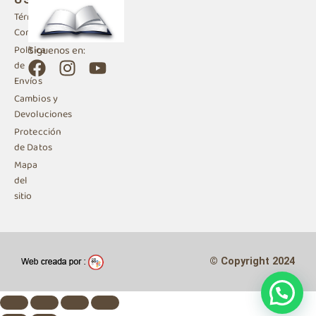
Términos y
Condiciones
Siguenos en:
Política
F
I
Y
de
a
n
o
Envíos
c
s
u
Cambios y
e
t
t
Devoluciones
b
a
u
Protección
de Datos
o
g
b
Mapa
o
r
e
del
k
a
sitio
m
© Copyright 2024