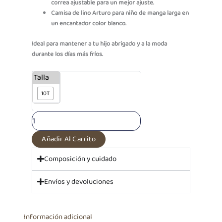
correa ajustable para un mejor ajuste.
Camisa de lino Arturo para niño de manga larga en
un encantador color blanco.
Ideal para mantener a tu hijo abrigado y a la moda
durante los días más fríos.
PF
Talla
Camisa
10T
Arturo
Blanco
y
Pantalón
Stefano
Añadir Al Carrito
Camel
cantidad
Composición y cuidado
Envíos y devoluciones
Información adicional