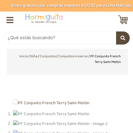
Ir
Envío gratuito por compras mayores a S/250 para Lima Metropolit
al
contenido
Buscar
Inicio
/
Niña
/
Conjuntos
/
Conjuntos invierno
/ PF Conjunto French
Terry Sami Melón