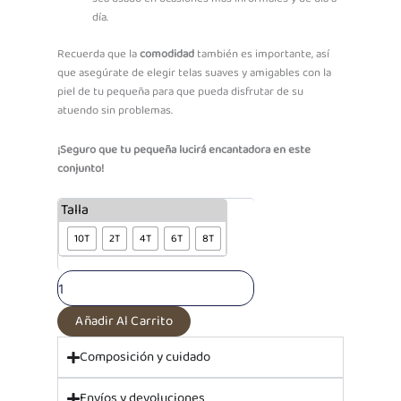
día.
Recuerda que la
comodidad
también es importante, así
que asegúrate de elegir telas suaves y amigables con la
piel de tu pequeña para que pueda disfrutar de su
atuendo sin problemas.
¡Seguro que tu pequeña lucirá encantadora en este
conjunto!
PF
Talla
Conjunto
10T
2T
4T
6T
8T
French
Terry
Sami
Melón
cantidad
Añadir Al Carrito
Composición y cuidado
Envíos y devoluciones