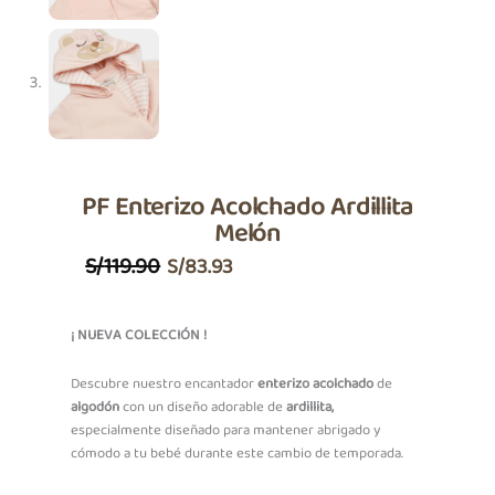
PF Enterizo Acolchado Ardillita
Melón
El
El
S/
119.90
S/
83.93
Precio
Precio
Original
Actual
¡ NUEVA COLECCIÓN !
Era:
Es:
Descubre nuestro encantador
enterizo acolchado
de
S/119.90.
S/83.93.
algodón
con un diseño adorable de
ardillita,
especialmente diseñado para mantener abrigado y
cómodo a tu bebé durante este cambio de temporada.