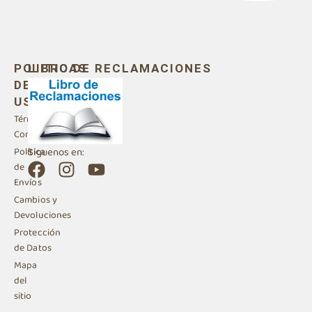
POLITICAS
LIBRO DE RECLAMACIONES
DE
USO
Términos y
Condiciones
Siguenos en:
Política
F
I
Y
de
a
n
o
Envíos
c
s
u
Cambios y
e
t
t
Devoluciones
b
a
u
Protección
de Datos
o
g
b
Mapa
o
r
e
del
k
a
sitio
m