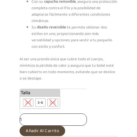
Con su
capucha removible
, asegura una protección
completa contra el frío y la posibilidad de
adaptarse fácilmente a diferentes condiciones
climáticas.
Su
diseño reversible
te permite obtener dos
estilos en uno, proporcionando aún más
versatilidad y opciones para vestir a tu pequeño
con estilo y confort.
Al ser una prenda única que cubre todo el cuerpo,
minimiza la pérdida de calor y asegura que tu bebé esté
bien cubierto en todo momento, evitando que se deslice
o se destape.
PF
Talla
Enterizo
0-3
3-6
6-9
Acolchado
Ardillita
Melón
cantidad
Añadir Al Carrito