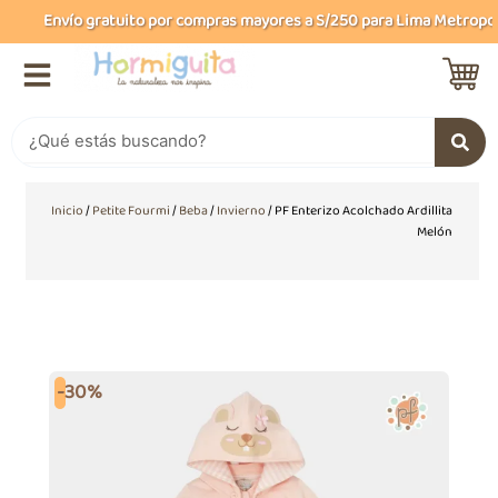
Ir
Envío gratuito por compras mayores a S/250 para Lima Metropolit
al
contenido
Buscar
Inicio
/
Petite Fourmi
/
Beba
/
Invierno
/ PF Enterizo Acolchado Ardillita
Melón
-30%