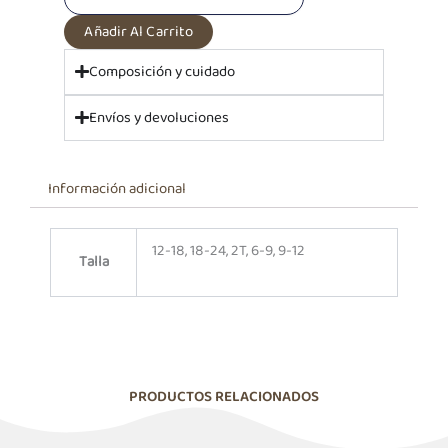
bebé
Summy
Añadir Al Carrito
Jump|
Algodón
Composición y cuidado
Pima
cantidad
Envíos y devoluciones
Información adicional
12-18, 18-24, 2T, 6-9, 9-12
Talla
PRODUCTOS RELACIONADOS