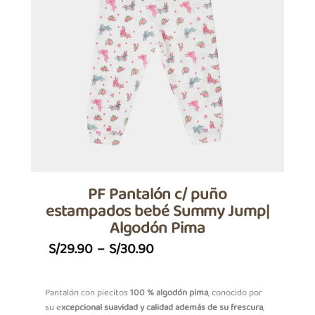
PF Pantalón c/ puño
estampados bebé Summy Jump|
Algodón Pima
Price
S/
29.90
–
S/
30.90
Range:
S/29.90
Pantalón con piecitos
100 % algodón pima
, conocido por
su e
xcepcional suavidad y calidad además de su frescura
,