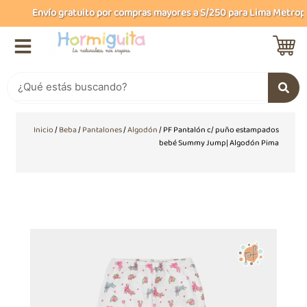
Ir
Envío gratuito por compras mayores a S/250 para Lima Metropoli
al
contenido
Buscar
Inicio
/
Beba
/
Pantalones
/
Algodón
/ PF Pantalón c/ puño estampados
bebé Summy Jump| Algodón Pima