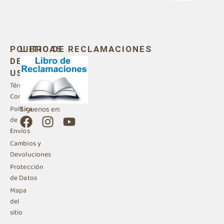
POLITICAS
LIBRO DE RECLAMACIONES
DE
USO
Términos y
Condiciones
Siguenos en:
Política
F
I
Y
de
a
n
o
Envíos
c
s
u
Cambios y
e
t
t
Devoluciones
b
a
u
Protección
de Datos
o
g
b
Mapa
o
r
e
del
k
a
sitio
m