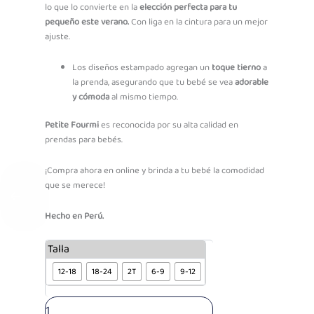
Through
lo que lo convierte en la
elección perfecta para tu
S/30.90
pequeño este verano.
Con liga en la cintura para un mejor
ajuste.
Los diseños estampado agregan un
toque tierno
a
la prenda, asegurando que tu bebé se vea
adorable
y cómoda
al mismo tiempo.
Petite Fourmi
es reconocida por su alta calidad en
prendas para bebés.
¡Compra ahora en online y brinda a tu bebé la comodidad
que se merece!
Hecho en Perú.
PF
Talla
Pantalón
12-18
18-24
2T
6-9
9-12
c/
puño
estampados