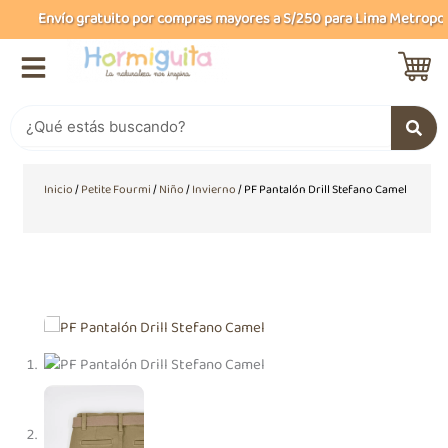
Ir
Envío gratuito por compras mayores a S/250 para Lima Metropolit
al
contenido
Buscar
Inicio
/
Petite Fourmi
/
Niño
/
Invierno
/ PF Pantalón Drill Stefano Camel