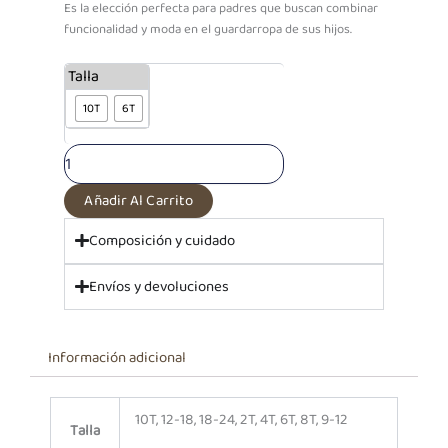
Es la elección perfecta para padres que buscan combinar
funcionalidad y moda en el guardarropa de sus hijos.
PF
Talla
Pantalón
10T
6T
Drill
Stefano
Camel
cantidad
Añadir Al Carrito
Composición y cuidado
Envíos y devoluciones
Información adicional
10T, 12-18, 18-24, 2T, 4T, 6T, 8T, 9-12
Talla