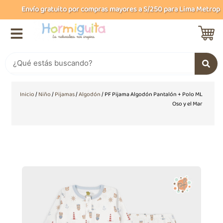
Ir
Envío gratuito por compras mayores a S/250 para Lima Metropolit
al
contenido
Buscar
Inicio
/
Niño
/
Pijamas
/
Algodón
/ PF Pijama Algodón Pantalón + Polo ML
Oso y el Mar