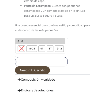
cambio de ropa.
Pantalón Estampado
: Cuenta con pequeños
estampados y un cómodo elástico en la cintura
para un ajuste seguro y suave.
Una prenda esencial que combina estilo y comodidad para
el descanso de las más pequeñas.
PF
Talla
Pijama
12T
18-24
4T
8T
9-12
Algodón
Pantalón
+
Polo
ML
Añadir Al Carrito
Oso
y
Composición y cuidado
el
Mar
Envíos y devoluciones
cantidad