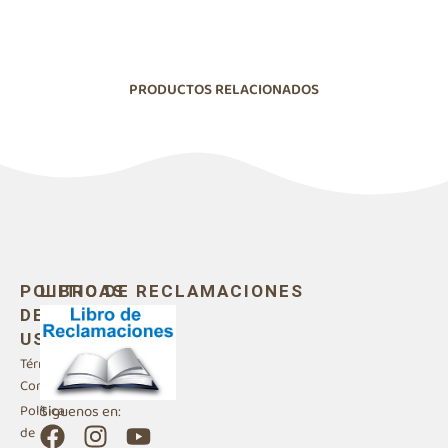
PRODUCTOS RELACIONADOS
POLITICAS
LIBRO DE RECLAMACIONES
DE
USO
Términos y
Condiciones
Siguenos en:
Política
F
I
Y
de