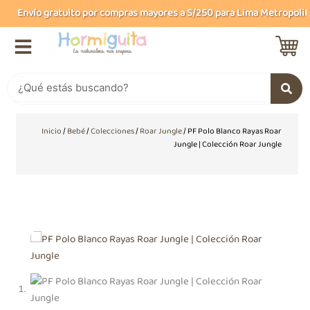
Ir
Envío gratuito por compras mayores a S/250 para Lima Metropolitan
al
contenido
Buscar
Inicio
/
Bebé
/
Colecciones
/
Roar Jungle
/ PF Polo Blanco Rayas Roar
Jungle | Colección Roar Jungle