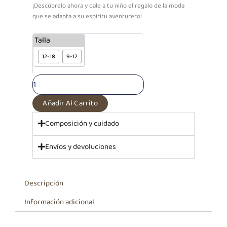
¡Descúbrelo ahora y dale a tu niño el regalo de la moda
que se adapta a su espíritu aventurero!
PF
Talla
Polo
12-18
9-12
Blanco
Rayas
Roar
Jungle
|
Añadir Al Carrito
Colección
Roar
Composición y cuidado
Jungle
cantidad
Envíos y devoluciones
Descripción
Información adicional