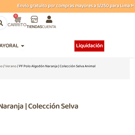
Envío gratuito por compras mayores a S/250 para Lima Metro
Carrito
0
TIENDAS
CUENTA
Abrir MAYORAL
AYORAL
Liquidación
ño
/
Verano
/ PF Polo Algodón Naranja | Colección Selva Animal
Naranja | Colección Selva