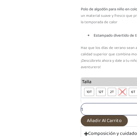
S/30.03
Polo de algodón para niño en col
Through
un material suave y fresco que pr
S/32.13
la temporada de calor
Estampado divertido de ti
Haz que los días de verano sean 
calidad superior que combina mod
¡Descúbrelo ahora y dale a tu niñ
aventurero!
PF
Talla
Polo
Algodón
10T
12T
2T
4T
6T
Naranja
|
Colección
Selva
Añadir Al Carrito
Animal
cantidad
Composición y cuidad