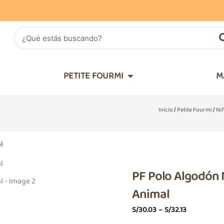
Buscar
IÑOS
Abrir PETITE FOURMI
PETITE FOURMI
M
Inicio
/
Petite Fourmi
/
Ni
PF Polo Algodón 
Animal
Price
S/
30.03
–
S/
32.13
Range: