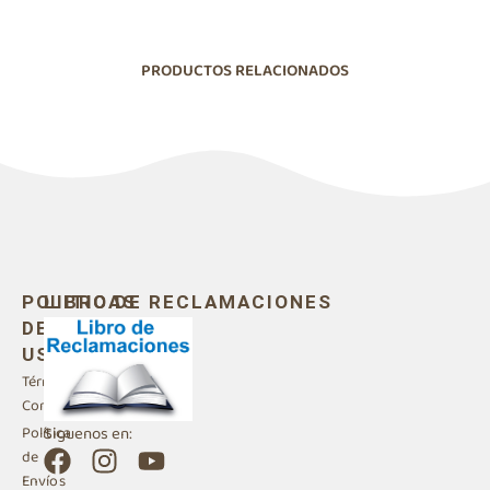
PRODUCTOS RELACIONADOS
POLITICAS
LIBRO DE RECLAMACIONES
DE
USO
Términos y
Condiciones
Siguenos en:
Política
F
I
Y
de
a
n
o
Envíos