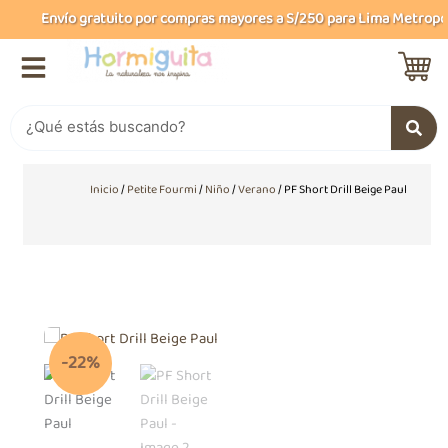
Ir
Envío gratuito por compras mayores a S/250 para Lima Metropolit
al
contenido
Buscar
Inicio
/
Petite Fourmi
/
Niño
/
Verano
/ PF Short Drill Beige Paul
-22%