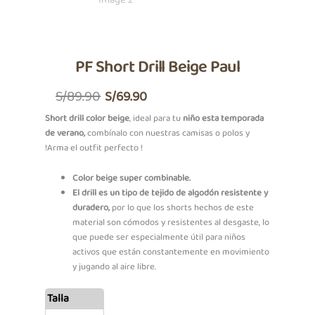
PF Short Drill Beige Paul
El
El
S/
89.90
S/
69.90
Precio
Precio
Short drill color beige
, ideal para tu
niño esta temporada
de verano,
combínalo con nuestras camisas o polos y
Original
Actual
!Arma el outfit perfecto !
Era:
Es:
Color beige super combinable.
S/89.90.
S/69.90.
El drill es un tipo de tejido de algodón resistente y
duradero,
por lo que los shorts hechos de este
material son cómodos y resistentes al desgaste, lo
que puede ser especialmente útil para niños
activos que están constantemente en movimiento
y jugando al aire libre.
PF
Talla
Short