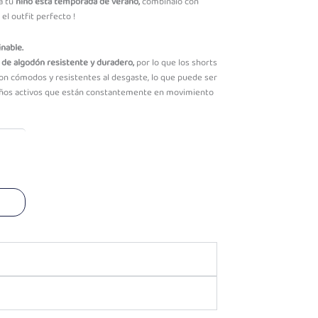
a tu
niño esta temporada de verano,
combínalo con
el outfit perfecto !
nable.
do de algodón resistente y duradero,
por lo que los shorts
on cómodos y resistentes al desgaste, lo que puede ser
niños activos que están constantemente en movimiento
o