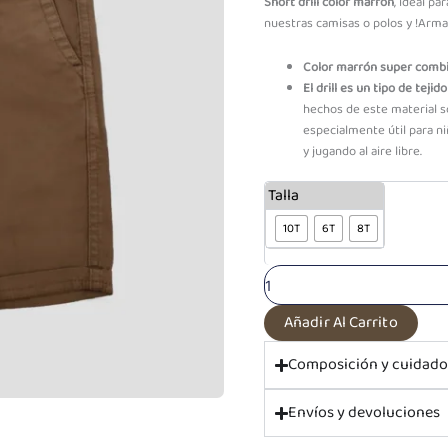
Short drill color marrón
, ideal par
Era:
Es:
nuestras camisas o polos y !Arma 
S/89.90.
S/69.90.
Color marrón super combi
El drill es un tipo de teji
hechos de este material s
especialmente útil para 
y jugando al aire libre.
PF
Talla
Short
Drill
10T
6T
8T
Marrón
Juan
cantidad
Añadir Al Carrito
Composición y cuidad
Envíos y devoluciones