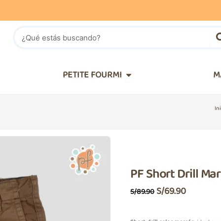
Buscar
IÑOS
Abrir PETITE FOURMI
PETITE FOURMI
M
In
PF Short Drill Ma
El
El
S/
69.90
S/
89.90
Precio
Precio
Original
Actual