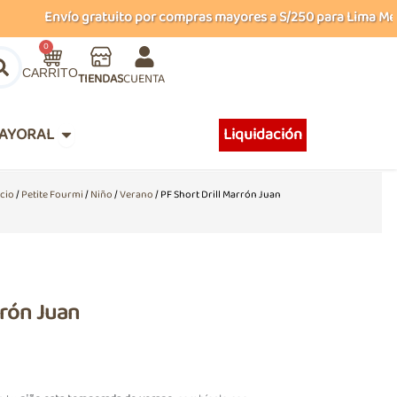
Envío gratuito por compras mayores a S/250 para Lima Metrop
Carrito
0
TIENDAS
CUENTA
Abrir MAYORAL
AYORAL
Liquidación
icio
/
Petite Fourmi
/
Niño
/
Verano
/ PF Short Drill Marrón Juan
rrón Juan