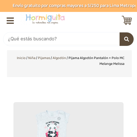
Ir
Envío gratuito por compras mayores a S/250 para Lima Metropolit
al
contenido
Buscar
Inicio
/
Niña
/
Pijamas
/
Algodón
/ Pijama Algodón Pantalón + Polo MC
Melange Melissa