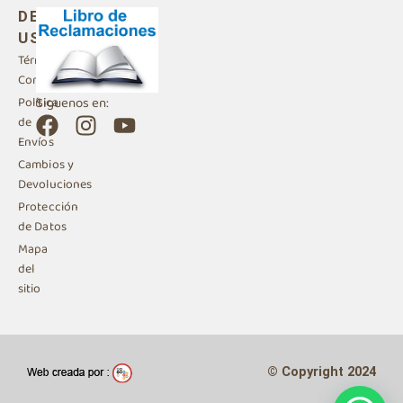
DE
USO
Términos y
Condiciones
Siguenos en:
Política
F
I
Y
de
a
n
o
Envíos
c
s
u
Cambios y
e
t
t
Devoluciones
b
a
u
Protección
de Datos
o
g
b
Mapa
o
r
e
del
k
a
sitio
m
© Copyright 2024