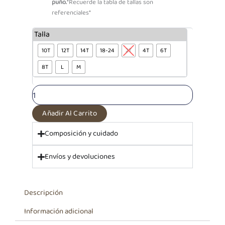
puño.
*Recuerde la tabla de tallas son
referenciales*
Pijama
Talla
Algodón
10T
12T
14T
18-24
2T
4T
6T
Pantalón
+
8T
L
M
Polo
MC
Melange
Melissa
cantidad
Añadir Al Carrito
Composición y cuidado
Envíos y devoluciones
Descripción
Información adicional