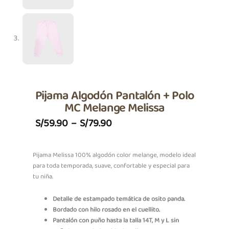
Pijama Algodón Pantalón + Polo
MC Melange Melissa
Price
S/
59.90
–
S/
79.90
Range:
S/59.90
Pijama Melissa 100% algodón color melange, modelo ideal
para toda temporada, suave, confortable y especial para
Through
tu niña.
S/79.90
Detalle de estampado temática de osito panda.
Bordado con hilo rosado en el cuellito.
Pantalón con puño hasta la talla 14T, M y L sin