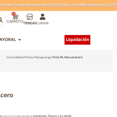
 por compras mayores a S/250 para Lima Metropolitana y S/350 pa
Carrito
0
TIENDAS
CUENTA
Abrir MAYORAL
AYORAL
Liquidación
Inicio
/
Bebé
/
Polos
/
Manga larga
/ Polo ML Manuel Acero
Acero
ga
, esta prenda ayuda a
mantener fresco a tu bebé