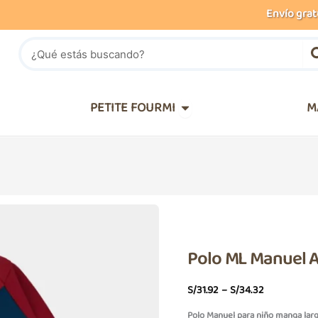
Envío gratuito
Buscar
IÑOS
Abrir PETITE FOURMI
PETITE FOURMI
M
Polo ML Manuel 
Price
S/
31.92
–
S/
34.32
Range:
Polo Manuel para niño manga lar