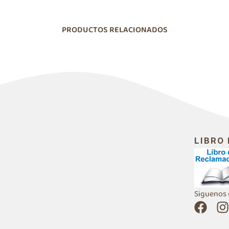
PRODUCTOS RELACIONADOS
LIBRO
Siguenos 
F
I
a
n