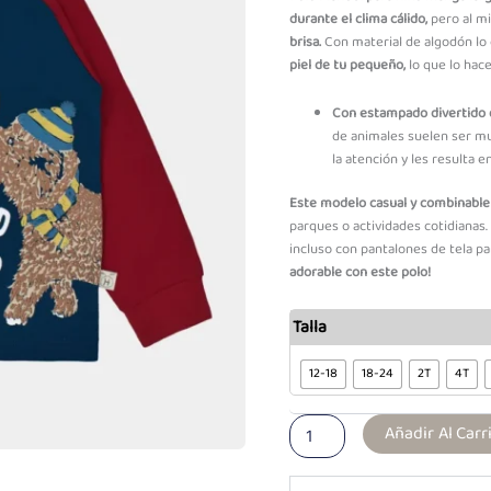
S/31.92
durante el clima cálido,
pero al m
Through
brisa.
Con material de algodón lo 
S/34.32
piel de tu pequeño,
lo que lo hace
Con estampado divertido d
de animales suelen ser mu
la atención y les resulta e
Este modelo casual y combinable
parques o actividades cotidianas
incluso con pantalones de tela p
adorable con este polo!
Polo
Talla
ML
Manuel
12-18
18-24
2T
4T
Acero
cantidad
Añadir Al Carr