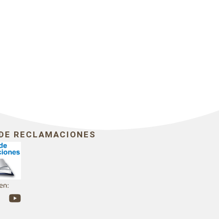
 DE RECLAMACIONES
en:
Y
o