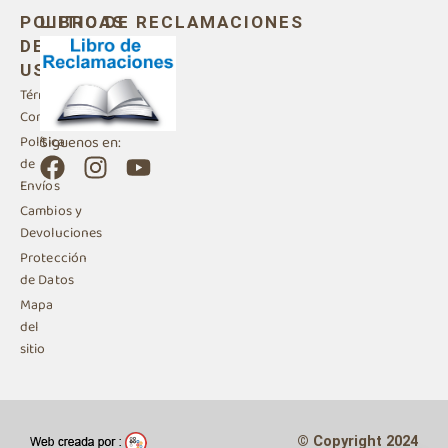
POLITICAS
LIBRO DE RECLAMACIONES
DE
USO
Términos y
Condiciones
Siguenos en:
Política
F
I
Y
de
a
n
o
Envíos
c
s
u
Cambios y
e
t
t
Devoluciones
b
a
u
Protección
de Datos
o
g
b
Mapa
o
r
e
del
k
a
sitio
m
© Copyright 2024