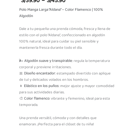
S/
39.90
–
S/
45.90
Range:
Polo Manga Larga “Aldana” – Color Flamenco | 100%
Algodón
S/39.90
Through
Dale a tu pequeña una prenda cómoda, fresca y llena de
estilo con el polo “Aldana”, confeccionado en algodón
S/45.90
100% natural, ideal para cuidar su piel sensible y
mantenerla fresca durante todo el día.
🌬️
Algodón suave y transpirable
: regula la temperatura
corporal y previene irritaciones.
🎀
Diseño encantador
: estampado divertido con aplique
de tul y delicados volados en los hombros.
👧
Elástico en los puños
: mejor ajuste y mayor comodidad
para sus actividades diarias.
🎨
Color flamenco
: vibrante y femenino, ideal para esta
temporada.
Una prenda versátil, cómoda y con detalles que
enamoran. ¡Perfecta para el clóset de tu niña!