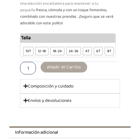
Una elección encantadora para mantener a tu
pequeña
fresca, cómoda y con un toque femenino,
combínalo con nuestras prendas . ¡Seguro que se verá
adorable con este polito!
PF
Talla
Polo
ML
10T
12-18
18-24
24-36
4T
6T
8T
Aldana
Flamengo
Añadir Al Carrito
cantidad
Composición y cuidado
Envíos y devoluciones
Información adicional