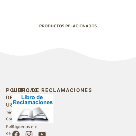
PRODUCTOS RELACIONADOS
POLITICAS
LIBRO DE RECLAMACIONES
DE
USO
Términos y
Condiciones
Siguenos en:
Política
F
I
Y
de