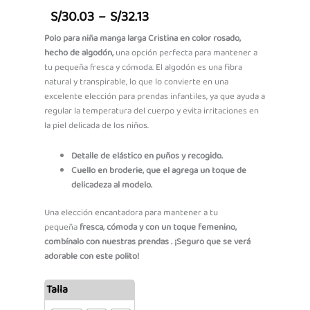
Price
S/
30.03
–
S/
32.13
Range:
Polo para niña manga larga Cristina en color rosado,
hecho de algodón,
una opción perfecta para mantener a
S/30.03
tu pequeña fresca y cómoda. El algodón es una fibra
Through
natural y transpirable, lo que lo convierte en una
excelente elección para prendas infantiles, ya que ayuda a
S/32.13
regular la temperatura del cuerpo y evita irritaciones en
la piel delicada de los niños.
Detalle de elástico en puños y recogido.
Cuello en broderie, que el agrega un toque de
delicadeza al modelo.
Una elección encantadora para mantener a tu
pequeña
fresca, cómoda y con un toque femenino,
combínalo con nuestras prendas . ¡Seguro que se verá
adorable con este polito!
Polo
Talla
ML