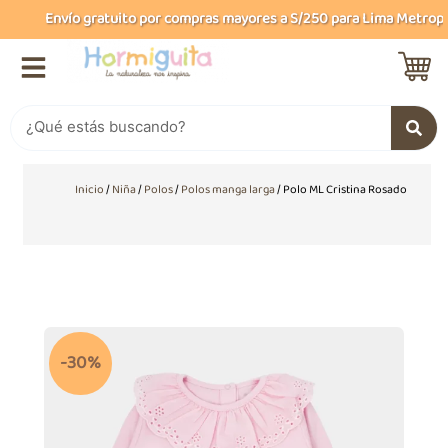
Ir
Envío gratuito por compras mayores a S/250 para Lima Metropoli
al
contenido
Buscar
Inicio
/
Niña
/
Polos
/
Polos manga larga
/ Polo ML Cristina Rosado
-30%