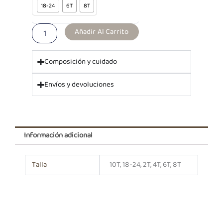
Cristina
18-24
6T
8T
Rosado
cantidad
Añadir Al Carrito
Composición y cuidado
Envíos y devoluciones
Información adicional
Talla
10T, 18-24, 2T, 4T, 6T, 8T