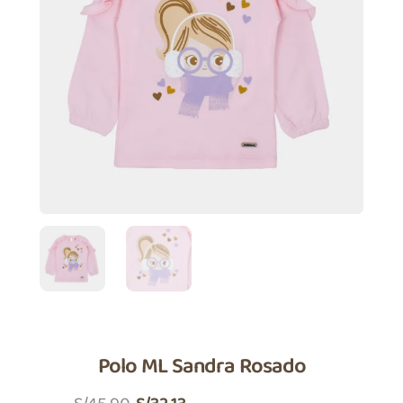
Polo ML Sandra Rosado
El
El