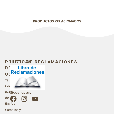
PRODUCTOS RELACIONADOS
POLITICAS
LIBRO DE RECLAMACIONES
DE
USO
Términos y
Condiciones
Siguenos en:
Política
F
I
Y
de
a
n
o
Envíos
c
s
u
Cambios y