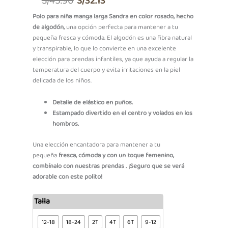
S/
45.90
S/
32.13
Precio
Precio
Polo para niña manga larga Sandra en color rosado, hecho
de algodón,
una opción perfecta para mantener a tu
Original
Actual
pequeña fresca y cómoda. El algodón es una fibra natural
Era:
Es:
y transpirable, lo que lo convierte en una excelente
elección para prendas infantiles, ya que ayuda a regular la
S/45.90.
S/32.13.
temperatura del cuerpo y evita irritaciones en la piel
delicada de los niños.
Detalle de elástico en puños.
Estampado divertido en el centro y volados en los
hombros.
Una elección encantadora para mantener a tu
pequeña
fresca, cómoda y con un toque femenino,
combínalo con nuestras prendas . ¡Seguro que se verá
adorable con este polito!
Polo
Talla
ML
Sandra
12-18
18-24
2T
4T
6T
9-12