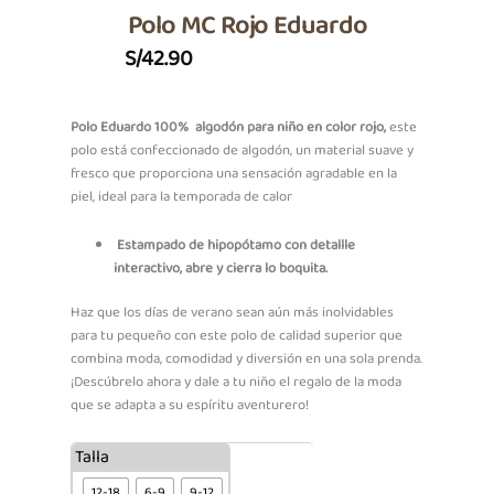
Polo MC Rojo Eduardo
S/
42.90
Polo Eduardo 100% algodón para niño en color rojo,
este
polo está confeccionado de algodón, un material suave y
fresco que proporciona una sensación agradable en la
piel, ideal para la temporada de calor
Estampado de hipopótamo con detallle
interactivo, abre y cierra lo boquita.
Haz que los días de verano sean aún más inolvidables
para tu pequeño con este polo de calidad superior que
combina moda, comodidad y diversión en una sola prenda.
¡Descúbrelo ahora y dale a tu niño el regalo de la moda
que se adapta a su espíritu aventurero!
Polo
Talla
MC
12-18
6-9
9-12