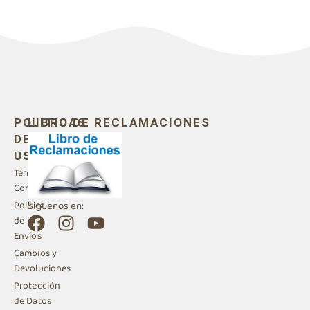
POLITICAS
LIBRO DE RECLAMACIONES
DE
USO
Términos y
Condiciones
Siguenos en:
Política
F
I
Y
de
a
n
o
Envíos
c
s
u
Cambios y
e
t
t
Devoluciones
b
a
u
Protección
de Datos
o
g
b