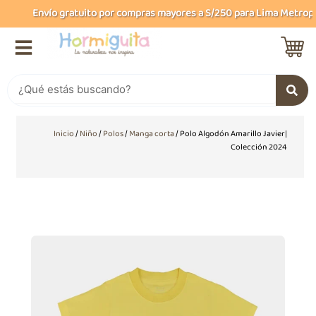
Ir
Envío gratuito por compras mayores a S/250 para Lima Metropoli
al
contenido
Buscar
Inicio
/
Niño
/
Polos
/
Manga corta
/ Polo Algodón Amarillo Javier|
Colección 2024