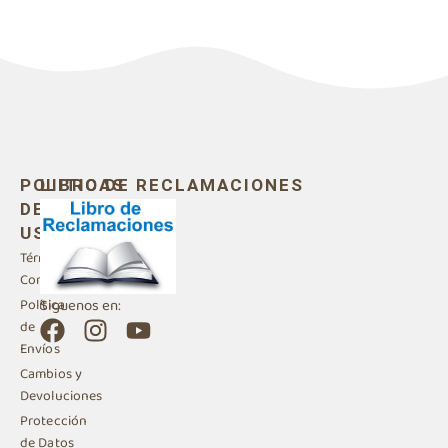
POLITICAS
LIBRO DE RECLAMACIONES
DE
USO
Términos y
Condiciones
Siguenos en:
Política
F
I
Y
de
a
n
o
Envíos
c
s
u
Cambios y
e
t
t
Devoluciones
b
a
u
Protección
de Datos