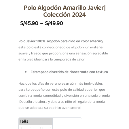
Polo Algodón Amarillo Javier|
Colección 2024
Price
S/
45.90
–
S/
49.90
Range:
S/45.90
Polo Javier 100% algodón para niño en color amarillo,
este polo está confeccionado de algodón, un material
Through
suave y fresco que proporciona una sensación agradable
S/49.90
en la piel, ideal para la temporada de calor
Estampado divertido de rinoceronte con textura.
Haz que los días de verano sean aún más inolvidables
para tu pequeño con este polo de calidad superior que
combina moda, comodidad y diversión en una sola prenda.
¡Descúbrelo ahora y dale a tu niño el regalo de la moda
que se adapta a su espíritu aventurero!
Polo
Talla
Algodón