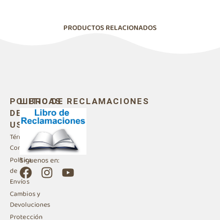
PRODUCTOS RELACIONADOS
POLITICAS
LIBRO DE RECLAMACIONES
DE
USO
Términos y
Condiciones
Siguenos en:
Política
F
I
Y
de
a
n
o
Envíos
c
s
u
Cambios y
e
t
t
Devoluciones
Protección