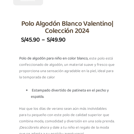
Polo Algodón Blanco Valentino|
Colección 2024
Price
S/
45.90
–
S/
49.90
Range:
S/45.90
Polo de algodón para niño en color blanco,
este polo está
confeccionado de algodón, un material suave y fresco que
Through
proporciona una sensación agradable en la piel, ideal para
S/49.90
la temporada de calor
Estampado divertido de patineta en el pecho y
espalda.
Haz que los días de verano sean aún más inolvidables
para tu pequeño con este polo de calidad superior que
combina moda, comodidad y diversión en una sola prenda.
¡Descúbrelo ahora y dale a tu niño el regalo de la moda
que se adapta a su espíritu aventurero!