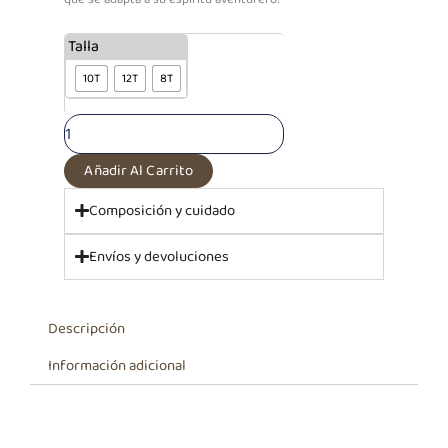
Polo
Talla
Algodón
10T
12T
8T
Blanco
Valentino|
Colección
2024
cantidad
Añadir Al Carrito
Composición y cuidado
Envíos y devoluciones
Descripción
Información adicional