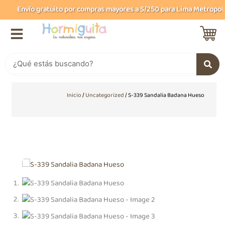
Ir
Envío gratuito por compras mayores a S/250 para Lima Metropolita
al
contenido
Buscar
Inicio
/
Uncategorized
/ S-339 Sandalia Badana Hueso