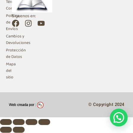
Términos y
Condiciones
Siguenos en:
Política
F
I
Y
de
a
n
o
Envíos
c
s
u
Cambios y
e
t
t
Devoluciones
b
a
u
Protección
de Datos
o
g
b
Mapa
o
r
e
del
k
a
sitio
m
© Copyright 2024