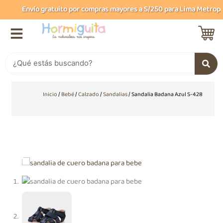
Ir
Envío gratuito por compras mayores a S/250 para Lima Metropolit
al
contenido
Buscar
Inicio
/
Bebé
/
Calzado
/
Sandalias
/ Sandalia Badana Azul S-428