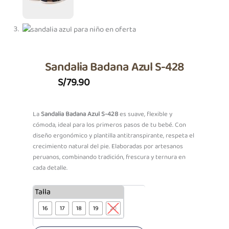
Sandalia Badana Azul S-428
S/
79.90
La
Sandalia Badana Azul S-428
es suave, flexible y
cómoda, ideal para los primeros pasos de tu bebé. Con
diseño ergonómico y plantilla antitranspirante, respeta el
crecimiento natural del pie. Elaboradas por artesanos
peruanos, combinando tradición, frescura y ternura en
cada detalle.
Sandalia
Talla
Badana
16
17
18
19
20
Azul
S-